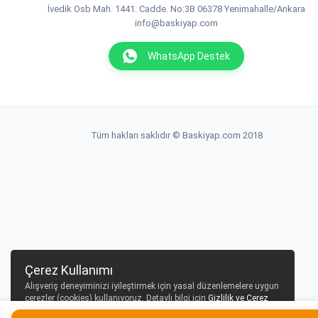
İvedik Osb Mah. 1441. Cadde. No:3B 06378 Yenimahalle/Ankara
info@baskiyap.com
WhatsApp Destek
Tüm hakları saklıdır © Baskiyap.com 2018
Çerez Kullanımı
Alışveriş deneyiminizi iyileştirmek için yasal düzenlemelere uygun
çerezler (cookies) kullanıyoruz. Detaylı bilgi için
Gizlilik ve Çerez
Politikası
sayfamızı inceleyebilirsiniz.