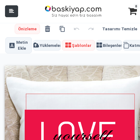
0
Önizleme
Tasarımı Temizle
Metin
Yüklemeler
Şablonlar
Bileşenler
Katm
Ekle