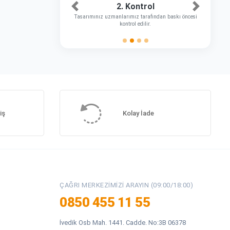
2. Kontrol
Önceki
Sonraki
Tasarımınız uzmanlarımız tarafından baskı öncesi
kontrol edilir.
iş
Kolay İade
ÇAĞRI MERKEZIMIZI ARAYIN (09:00/18:00)
0850 455 11 55
İvedik Osb Mah. 1441. Cadde. No:3B 06378