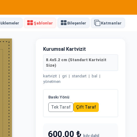
üklemeler
Şablonlar
Bileşenler
Katmanlar
Kurumsal Kartvizit
8.4x5.2 cm (Standart Kartvizit
Size)
kartvizit
|
gri
|
standart
|
bal
|
yönetmen
Baskı Yönü
Tek Taraf
Çift Taraf
600,00 ₺
kdv dahil