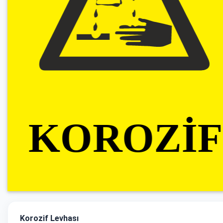
Korozif Levhası