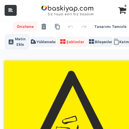
0
Önizleme
Tasarımı Temizle
Metin
Yüklemeler
Şablonlar
Bileşenler
Katm
Ekle