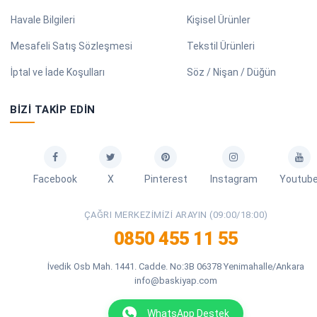
Havale Bilgileri
Kişisel Ürünler
Mesafeli Satış Sözleşmesi
Tekstil Ürünleri
İptal ve İade Koşulları
Söz / Nişan / Düğün
BIZI TAKIP EDIN
Facebook
X
Pinterest
Instagram
Youtub
ÇAĞRI MERKEZIMIZI ARAYIN (09:00/18:00)
0850 455 11 55
İvedik Osb Mah. 1441. Cadde. No:3B 06378 Yenimahalle/Ankara
info@baskiyap.com
WhatsApp Destek