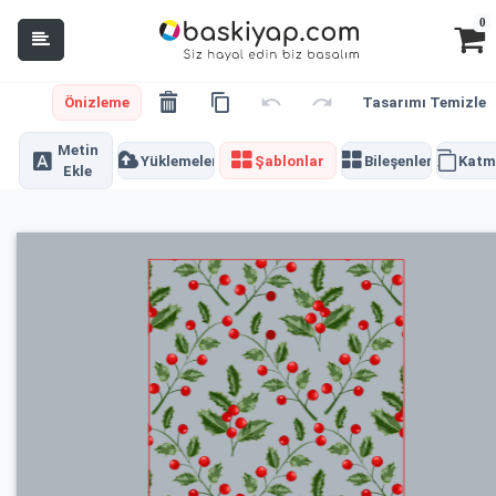
0
Önizleme
Tasarımı Temizle
Metin
Yüklemeler
Şablonlar
Bileşenler
Katm
Ekle