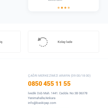
iş
Kolay İade
ÇAĞRI MERKEZIMIZI ARAYIN (09:00/18:00)
0850 455 11 55
İvedik Osb Mah. 1441. Cadde. No:3B 06378
Yenimahalle/Ankara
info@baskiyap.com