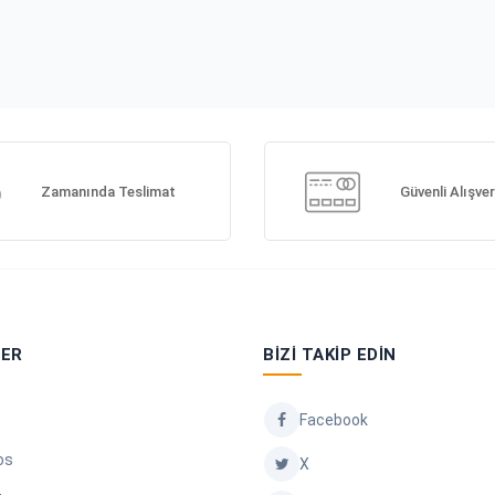
Zamanında Teslimat
Güvenli Alışver
LER
BIZI TAKIP EDIN
Facebook
os
X
ler
Pinterest