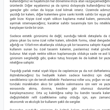
kullandığımız ve hayatımızın her dönemine imza atan vazgeçemediğim
ürünlerdir. Diğer eşyalarımız ya da işimiz dolayısıyla kullandığımız t
gereçler gibi onları da kişiye özel kılmak isteriz. Üzerinde adımız
yazdığı bir kalem, diğer kalemlere göre sanki kimlik sahibi bir eşya gi
gelir bize. Kişiye özel siyah silikon kaplama metal kalem, yanınızd
ayırmak istemeyeceğiniz, karakter sahibi tasarımıyla tüm bu nitelikle
karşılayan türde bir ürün.
Sadece estetik görünümü ile değil, sunduğu teknik detaylarla da 
plana çıkan bu
isme özel roller kalem
, silindirik formu, ideal dengede
ağırlığı ve 135x9 mm ebatlarıyla oldukça şık bir tasarıma sahiptir. Kapak
kullanım sunan bu
özel tasarım kalem
in, paslanmaz metal gövde
bulunur. Mat siyah renkte silikon kaplamasıyla oldukça sade ve asil b
görünüm sergilediği gibi, ipeksi tutuş hissiyatı ile de kaliteli bir yaz
niteliğine sahiptir.
Taşıdığı parlak metal siyah klipsi ile ceplerinize ya da not defterlerini
iliştirebileceğiniz bu
hediyelik kalem
sadece kendiniz için deği
sevdikleriniz için de tercih edilebilir. Paslanmaz roller ucu, yoğun ve can
tondaki mürekkebin akıcı bir şekilde salınmasına izin verir ve yaz
esnasında akma, donma, kesilme gibi olumsuz durumlar
karşılaşmazsınız. Orta uç kalınlığına sahip bu
kendin tasarla kale
değiştirilebilir refil özelliklerine sahip olduğu için, aynı zaman
ekonomik ve ekolojik bir kullanım şekli de sergiler.