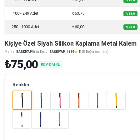
%10.0
100 - 249 Adet
₺63,75
%15.0
250 - 1000 Adet
₺60,00
%20.0
Kişiye Özel Siyah Silikon Kaplama Metal Kalem
Marka:
BASKIYAP
Ürün Kodu:
BASKIYAP_1199
5
(5 Değerlendirme)
₺75,00
KDV DAHİL
Renkler