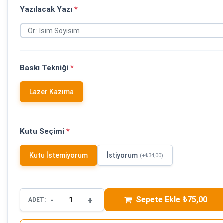
Yazılacak Yazı
*
Baskı Tekniği
*
Lazer Kazıma
Kutu Seçimi
*
Kutu İstemiyorum
İstiyorum
(+₺34,00)
-
+
Sepete Ekle ₺75,00
ADET: