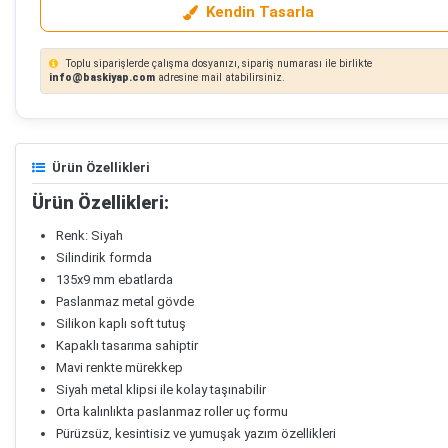
Kendin Tasarla
Toplu siparişlerde çalışma dosyanızı, sipariş numarası ile birlikte
info@baskiyap.com
adresine mail atabilirsiniz.
Ürün Özellikleri
Ürün Özellikleri:
Renk: Siyah
Silindirik formda
135x9 mm ebatlarda
Paslanmaz metal gövde
Silikon kaplı soft tutuş
Kapaklı tasarıma sahiptir
Mavi renkte mürekkep
Siyah metal klipsi ile kolay taşınabilir
Orta kalınlıkta paslanmaz roller uç formu
Pürüzsüz, kesintisiz ve yumuşak yazım özellikleri