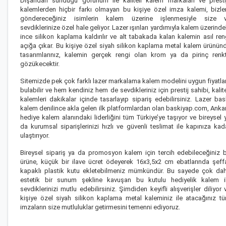
Dışarıdan sunduğu görünüm ile kaliteli kalem markaları ve
prestij
kalemler
den hiçbir farkı olmayan bu
kişiye özel imza kalemi
, bizle
göndereceğiniz isimlerin kalem üzerine işlenmesiyle size 
sevdiklerinize özel hale geliyor. Lazer ışınları yardımıyla kalem üzerinde
ince silikon kaplama kaldırılır ve alt tabakada kalan kalemin asıl ren
açığa çıkar. Bu kişiye özel siyah silikon kaplama metal kalem ürünün
tasarımlarınız, kalemin gerçek rengi olan krom ya da pirinç renk
gözükecektir.
Sitemizde pek çok farklı
lazer markalama kalem
modelini uygun fiyatla
bulabilir ve hem kendiniz hem de sevdikleriniz için prestij sahibi, kalite
kalemleri dakikalar içinde tasarlayıp sipariş edebilirsiniz. Lazer bas
kalem denilince akla gelen ilk platformlardan olan baskiyap.com, Anka
hediye kalem alanındaki liderliğini tüm Türkiye’ye taşıyor ve bireysel 
da kurumsal siparişlerinizi hızlı ve güvenli teslimat ile kapınıza kad
ulaştırıyor.
Bireysel sipariş ya da
promosyon kalem
için tercih edebileceğiniz 
ürüne, küçük bir ilave ücret ödeyerek 16x3,5x2 cm ebatlarında şeff
kapaklı plastik kutu ekletebilmeniz mümkündür. Bu sayede çok da
estetik bir sunum şekline kavuşan bu
kutulu hediyelik kalem
i
sevdiklerinizi mutlu edebilirsiniz. Şimdiden keyifli alışverişler diliyor 
kişiye özel siyah silikon kaplama metal kaleminiz ile atacağınız t
imzaların size mutluluklar getirmesini temenni ediyoruz.