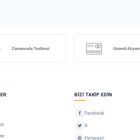
Zamanında Teslimat
Güvenli Alışver
LER
BIZI TAKIP EDIN
Facebook
os
X
ler
Pinterest