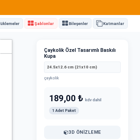
üklemeler
Şablonlar
Bileşenler
Katmanlar
Çaykolik Özel Tasarımlı Baskılı
Kupa
24.5x12.6 cm (21x10 cm)
çaykolik
189,00 ₺
kdv dahil
1 Adet Paket
3D ÖNIZLEME