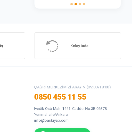
iş
Kolay İade
ÇAĞRI MERKEZIMIZI ARAYIN (09:00/18:00)
0850 455 11 55
İvedik Osb Mah. 1441. Cadde. No:3B 06378
Yenimahalle/Ankara
info@baskiyap.com