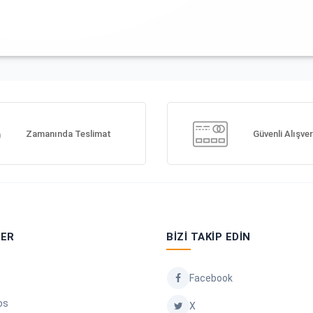
Zamanında Teslimat
Güvenli Alışver
LER
BIZI TAKIP EDIN
Facebook
os
X