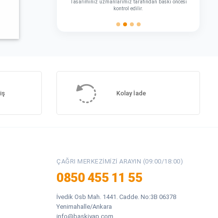
Tasarımınız uzmanlarımız tarafından baskı öncesi
kontrol edilir.
iş
Kolay İade
ÇAĞRI MERKEZIMIZI ARAYIN (09:00/18:00)
0850 455 11 55
İvedik Osb Mah. 1441. Cadde. No:3B 06378
Yenimahalle/Ankara
info@baskiyap.com