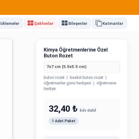
üklemeler
Şablonlar
Bileşenler
Katmanlar
Kimya Öğretmenlerine Özel
Buton Rozet
7x7 cm (5.5x5.5 cm)
buton rozet
|
baskılı buton rozet
|
öğretmenler günü hediyesi
|
öğretmene
hediye
32,40 ₺
kdv dahil
1 Adet Paket