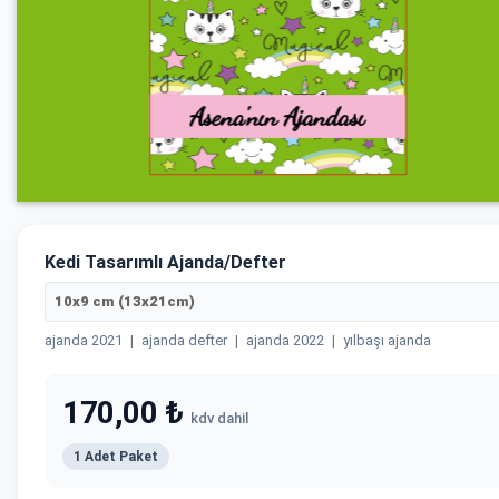
Kedi Tasarımlı Ajanda/Defter
10x9 cm (13x21cm)
ajanda 2021
|
ajanda defter
|
ajanda 2022
|
yılbaşı ajanda
170,00 ₺
kdv dahil
1 Adet Paket