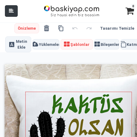
0
Önizleme
Tasarımı Temizle
Metin
Yüklemeler
Şablonlar
Bileşenler
Katm
Ekle