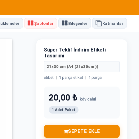
üklemeler
Şablonlar
Bileşenler
Katmanlar
Süper Teklif İndirim Etiketi
Tasarımı
21x30 cm (A4 (21x30cm ))
etiket
|
1 parça etiket
|
1 parça
20,00 ₺
kdv dahil
1 Adet Paket
SEPETE EKLE