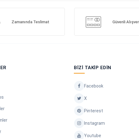
Zamanında Teslimat
Güvenli Alışver
LER
BIZI TAKIP EDIN
Facebook
os
X
ler
Pinterest
nler
Instagram
r
Youtube