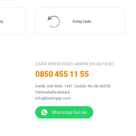
iş
Kolay İade
ÇAĞRI MERKEZIMIZI ARAYIN (09:00/18:00)
0850 455 11 55
İvedik Osb Mah. 1441. Cadde. No:3B 06378
Yenimahalle/Ankara
info@baskiyap.com
WhatsApp Destek