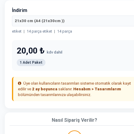
İndirim
21x30 cm (A4 (21x30cm ))
etiket
|
14 parça etiket
|
14 parça
20,00 ₺
kdv dahil
1 Adet Paket
Üye olan kullanıcıların tasarımları sisteme otomatik olarak kayıt
edilir ve
2 ay boyunca
saklanır.
Hesabım > Tasarımlarım
bölümünden tasarımlarınıza ulaşabilirsiniz.
Nasıl Sipariş Verilir?