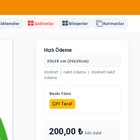
üklemeler
Şablonlar
Bileşenler
Katmanlar
Hızlı Ödeme
20x20 cm (20x20cm)
dönkart
|
nakit ödeme
|
dönkart nakit
ödeme
Baskı Yönü
Çift Taraf
200,00 ₺
kdv dahil