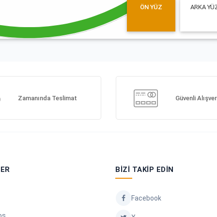
ÖN YÜZ
ARKA YÜ
Zamanında Teslimat
Güvenli Alışver
LER
BIZI TAKIP EDIN
Facebook
os