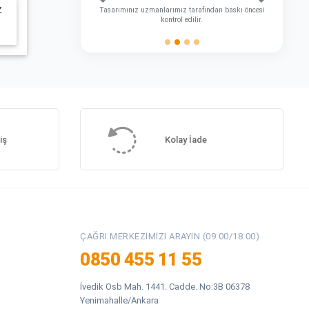
Önceki
Sonraki
Z
Tasarımınız uzmanlarımız tarafından baskı öncesi
kontrol edilir.
iş
Kolay İade
ÇAĞRI MERKEZIMIZI ARAYIN (09:00/18:00)
0850 455 11 55
İvedik Osb Mah. 1441. Cadde. No:3B 06378
Yenimahalle/Ankara