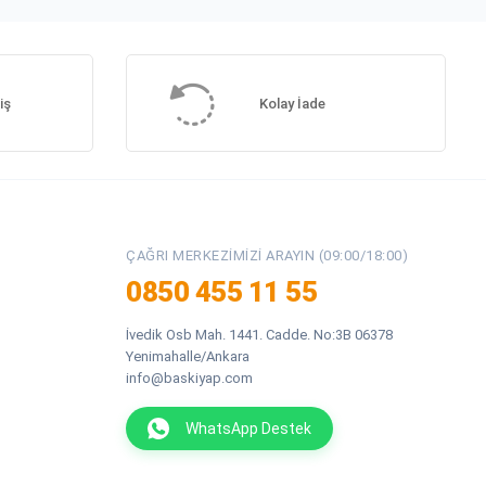
iş
Kolay İade
ÇAĞRI MERKEZIMIZI ARAYIN (09:00/18:00)
0850 455 11 55
İvedik Osb Mah. 1441. Cadde. No:3B 06378
Yenimahalle/Ankara
info@baskiyap.com
WhatsApp Destek