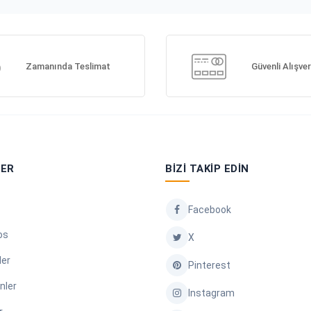
Zamanında Teslimat
Güvenli Alışver
LER
BIZI TAKIP EDIN
Facebook
os
X
ler
Pinterest
nler
Instagram