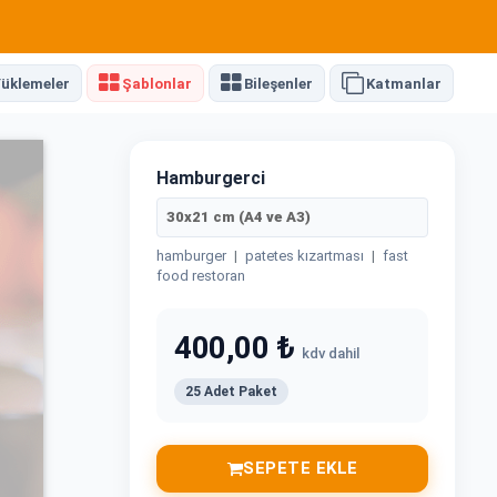
üklemeler
Şablonlar
Bileşenler
Katmanlar
Hamburgerci
30x21 cm (A4 ve A3)
hamburger
|
patetes kızartması
|
fast
food restoran
400,00 ₺
kdv dahil
25 Adet Paket
SEPETE EKLE