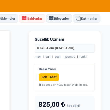
üklemeler
Şablonlar
Bileşenler
Katmanlar
Güzellik Uzmanı
8.5x5.4 cm (8.5x5.4 cm)
mavi
|
sarı
|
yeşil
|
pembe
|
renkli
Baskı Yönü
Tek Taraf
Sadece ön yüzü tasarlayabilirsiniz.
825,00 ₺
kdv dahil