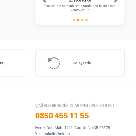
Önceki
Sonraki
Tasarımınız uzmanlarımız tarafından baskı öncesi
kontrol edilir.
iş
Kolay İade
ÇAĞRI MERKEZIMIZI ARAYIN (09:00/18:00)
0850 455 11 55
İvedik Osb Mah. 1441. Cadde. No:3B 06378
Yenimahalle/Ankara