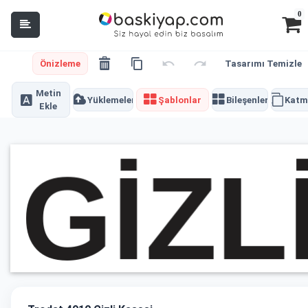
0
Önizleme
Tasarımı Temizle
Metin
Yüklemeler
Şablonlar
Bileşenler
Katm
Ekle