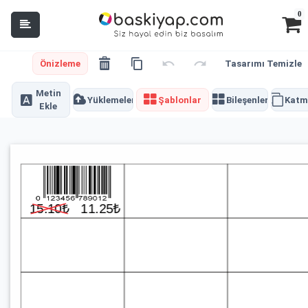
0
Önizleme
Tasarımı Temizle
Metin
Yüklemeler
Şablonlar
Bileşenler
Katm
Ekle