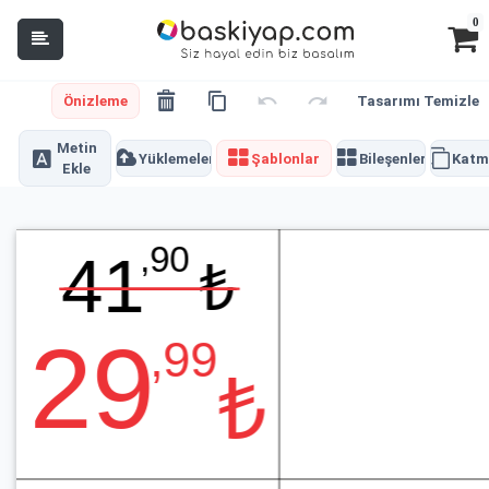
0
Önizleme
Tasarımı Temizle
Metin
Yüklemeler
Şablonlar
Bileşenler
Katm
Ekle