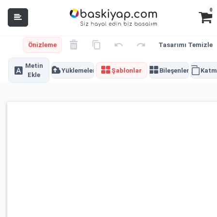
0
Önizleme
Tasarımı Temizle
Metin
Yüklemeler
Şablonlar
Bileşenler
Katm
Ekle