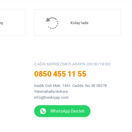
iş
Kolay İade
ÇAĞRI MERKEZIMIZI ARAYIN (09:00/18:00)
0850 455 11 55
İvedik Osb Mah. 1441. Cadde. No:3B 06378
Yenimahalle/Ankara
info@baskiyap.com
WhatsApp Destek