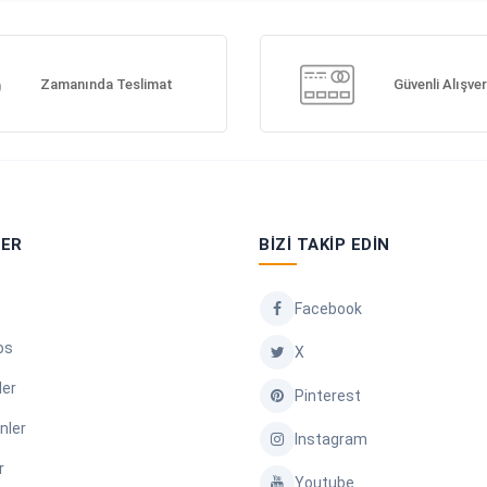
Zamanında Teslimat
Güvenli Alışver
LER
BIZI TAKIP EDIN
Facebook
os
X
ler
Pinterest
nler
Instagram
r
Youtube