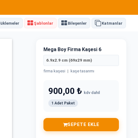
üklemeler
Şablonlar
Bileşenler
Katmanlar
Mega Boy Firma Kaşesi 6
6.9x2.9 cm (69x29 mm)
firma kaşesi
|
kaşe tasarımı
900,00 ₺
kdv dahil
1 Adet Paket
SEPETE EKLE