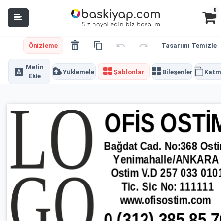
0
Önizleme
Tasarımı Temizle
Metin
Yüklemeler
Şablonlar
Bileşenler
Katm
Ekle