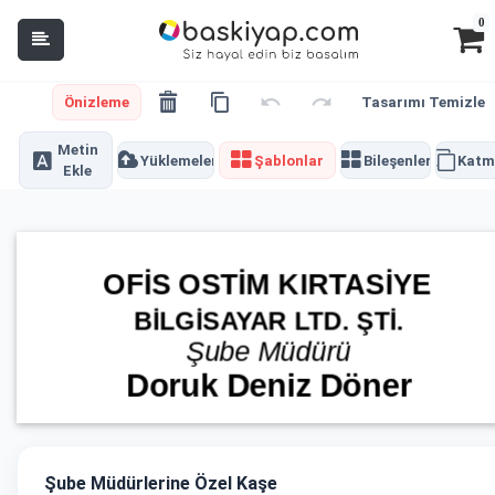
0
Önizleme
Tasarımı Temizle
Metin
Yüklemeler
Şablonlar
Bileşenler
Katm
Ekle
Şube Müdürlerine Özel Kaşe