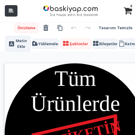
0
Önizleme
Tasarımı Temizle
Metin
Yüklemeler
Şablonlar
Bileşenler
Katm
Ekle