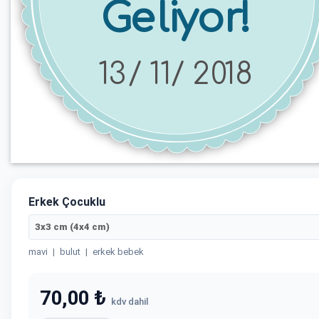
Erkek Çocuklu
3x3 cm (4x4 cm)
mavi
|
bulut
|
erkek bebek
70,00 ₺
kdv dahil