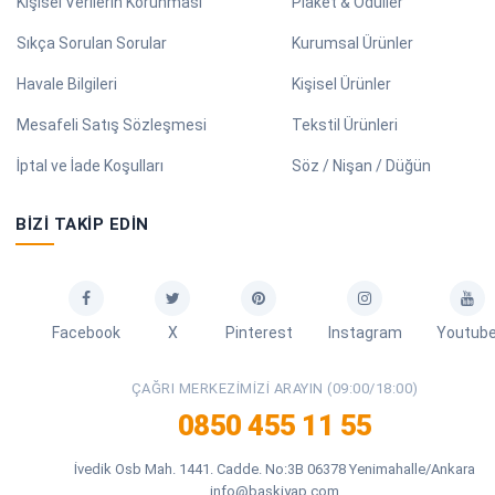
Kişisel Verilerin Korunması
Plaket & Ödüller
Sıkça Sorulan Sorular
Kurumsal Ürünler
Havale Bilgileri
Kişisel Ürünler
Mesafeli Satış Sözleşmesi
Tekstil Ürünleri
İptal ve İade Koşulları
Söz / Nişan / Düğün
BIZI TAKIP EDIN
Facebook
X
Pinterest
Instagram
Youtub
ÇAĞRI MERKEZIMIZI ARAYIN (09:00/18:00)
0850 455 11 55
İvedik Osb Mah. 1441. Cadde. No:3B 06378 Yenimahalle/Ankara
info@baskiyap.com