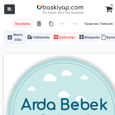
0
Önizleme
Tasarımı Temizle
Metin
Yüklemeler
Şablonlar
Bileşenler
Katm
Ekle