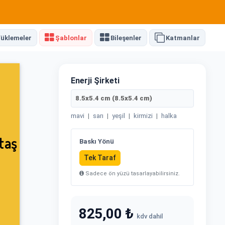
üklemeler
Şablonlar
Bileşenler
Katmanlar
Enerji Şirketi
8.5x5.4 cm (8.5x5.4 cm)
mavi
|
sarı
|
yeşil
|
kirmizi
|
halka
Baskı Yönü
Tek Taraf
Sadece ön yüzü tasarlayabilirsiniz.
825,00 ₺
kdv dahil