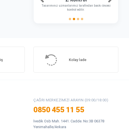
Önceki
Sonraki
Tasarımınız uzmanlarımız tarafından baskı öncesi
kontrol edilir.
iş
Kolay İade
ÇAĞRI MERKEZIMIZI ARAYIN (09:00/18:00)
0850 455 11 55
İvedik Osb Mah. 1441. Cadde. No:3B 06378
Yenimahalle/Ankara