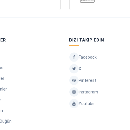
LER
BIZI TAKIP EDIN
Facebook
os
X
ler
Pinterest
nler
Instagram
r
Youtube
ri
/ Düğün