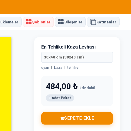
üklemeler
Şablonlar
Bileşenler
Katmanlar
En Tehlikeli Kaza Levhası
30x40 cm (30x40 cm)
uyarı
|
kaza
|
tehlike
484,00 ₺
kdv dahil
1 Adet Paket
SEPETE EKLE