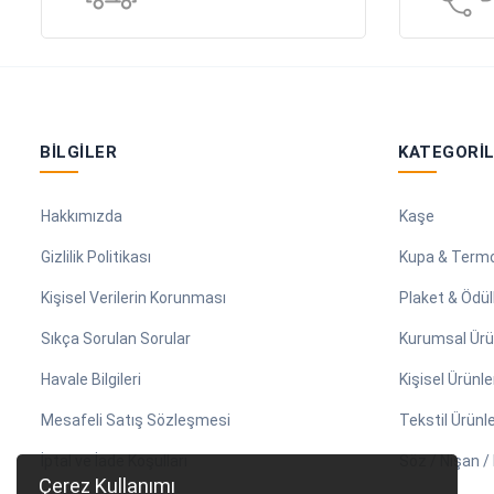
BILGILER
KATEGORI
Hakkımızda
Kaşe
Gizlilik Politikası
Kupa & Term
Kişisel Verilerin Korunması
Plaket & Ödül
Sıkça Sorulan Sorular
Kurumsal Ürü
Havale Bilgileri
Kişisel Ürünle
Mesafeli Satış Sözleşmesi
Tekstil Ürünle
İptal ve İade Koşulları
Söz / Nişan 
Çerez Kullanımı