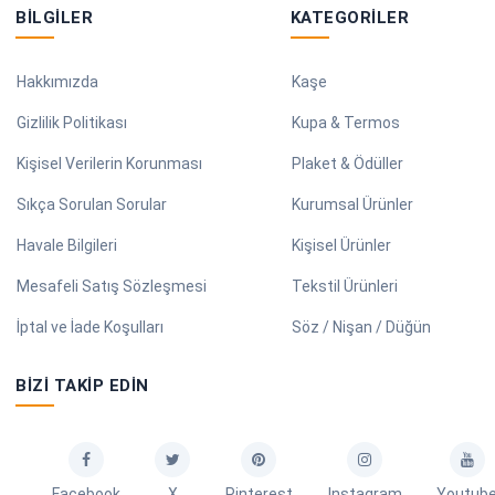
BILGILER
KATEGORILER
Hakkımızda
Kaşe
Gizlilik Politikası
Kupa & Termos
Kişisel Verilerin Korunması
Plaket & Ödüller
Sıkça Sorulan Sorular
Kurumsal Ürünler
Havale Bilgileri
Kişisel Ürünler
Mesafeli Satış Sözleşmesi
Tekstil Ürünleri
İptal ve İade Koşulları
Söz / Nişan / Düğün
BIZI TAKIP EDIN
Facebook
X
Pinterest
Instagram
Youtub