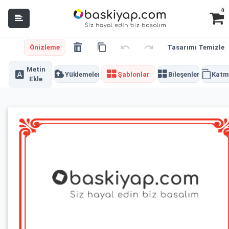
0
Önizleme
Tasarımı Temizle
Metin
Yüklemeler
Şablonlar
Bileşenler
Katm
Ekle