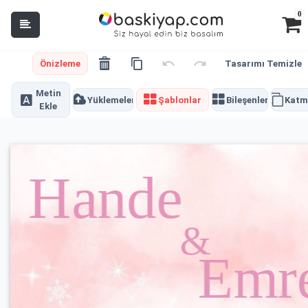
0
Önizleme
Tasarımı Temizle
Metin
Yüklemeler
Şablonlar
Bileşenler
Katm
Ekle