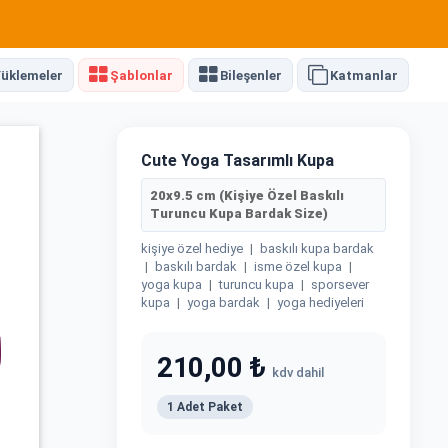
üklemeler
Şablonlar
Bileşenler
Katmanlar
Cute Yoga Tasarımlı Kupa
20x9.5 cm (Kişiye Özel Baskılı
Turuncu Kupa Bardak Size)
kişiye özel hediye
|
baskılı kupa bardak
|
baskılı bardak
|
isme özel kupa
|
yoga kupa
|
turuncu kupa
|
sporsever
kupa
|
yoga bardak
|
yoga hediyeleri
210,00 ₺
kdv dahil
1 Adet Paket