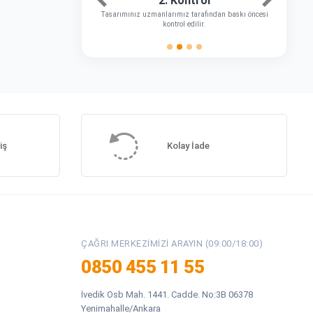
2. Kontrol
Önceki
Sonraki
Tasarımınız uzmanlarımız tarafından baskı öncesi
kontrol edilir.
iş
Kolay İade
ÇAĞRI MERKEZIMIZI ARAYIN (09:00/18:00)
0850 455 11 55
İvedik Osb Mah. 1441. Cadde. No:3B 06378
Yenimahalle/Ankara