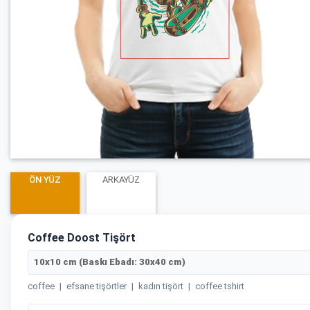
ÖN YÜZ
ARKAYÜZ
Coffee Doost Tişört
10x10 cm (Baskı Ebadı: 30x40 cm)
coffee
|
efsane tişörtler
|
kadın tişört
|
coffee tshirt