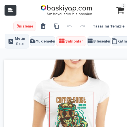
0
Önizleme
Tasarımı Temizle
Metin
Yüklemeler
Şablonlar
Bileşenler
Katm
Ekle