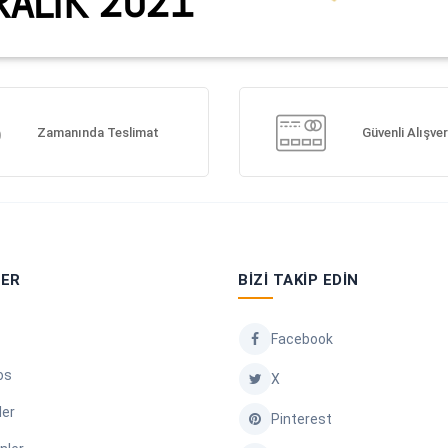
Zamanında Teslimat
Güvenli Alışver
LER
BIZI TAKIP EDIN
Facebook
os
X
ler
Pinterest