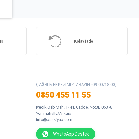
iş
Kolay İade
ÇAĞRI MERKEZIMIZI ARAYIN (09:00/18:00)
0850 455 11 55
İvedik Osb Mah. 1441. Cadde. No:3B 06378
Yenimahalle/Ankara
info@baskiyap.com
WhatsApp Destek