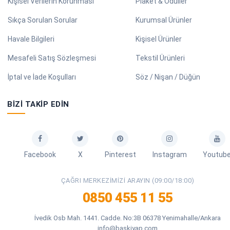
Kişisel Verilerin Korunması
Plaket & Ödüller
Sıkça Sorulan Sorular
Kurumsal Ürünler
Havale Bilgileri
Kişisel Ürünler
Mesafeli Satış Sözleşmesi
Tekstil Ürünleri
İptal ve İade Koşulları
Söz / Nişan / Düğün
BIZI TAKIP EDIN
Facebook
X
Pinterest
Instagram
Youtub
ÇAĞRI MERKEZIMIZI ARAYIN (09:00/18:00)
0850 455 11 55
İvedik Osb Mah. 1441. Cadde. No:3B 06378 Yenimahalle/Ankara
info@baskiyap.com