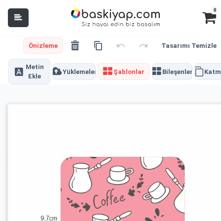
0
Önizleme
Tasarımı Temizle
Metin
Yüklemeler
Şablonlar
Bileşenler
Katm
Ekle