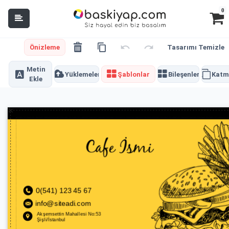
0
Önizleme
Tasarımı Temizle
Metin
Yüklemeler
Şablonlar
Bileşenler
Katm
Ekle