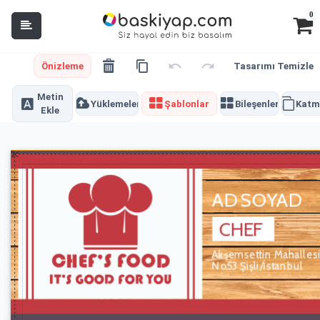
0
Önizleme
Tasarımı Temizle
Metin
Yüklemeler
Şablonlar
Bileşenler
Katm
Ekle