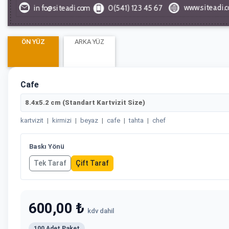
ÖN YÜZ
ARKA YÜZ
Cafe
8.4x5.2 cm (Standart Kartvizit Size)
kartvizit
|
kirmizi
|
beyaz
|
cafe
|
tahta
|
chef
Baskı Yönü
Tek Taraf
Çift Taraf
600,00 ₺
kdv dahil
100 Adet Paket