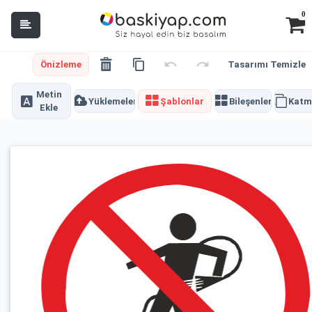
0
Önizleme
Tasarımı Temizle
Metin
Yüklemeler
Şablonlar
Bileşenler
Katm
Ekle