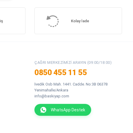
iş
Kolay İade
ÇAĞRI MERKEZIMIZI ARAYIN (09:00/18:00)
0850 455 11 55
İvedik Osb Mah. 1441. Cadde. No:3B 06378
Yenimahalle/Ankara
info@baskiyap.com
WhatsApp Destek