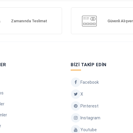
Zamanında Teslimat
Güvenli Alışver
LER
BIZI TAKIP EDIN
Facebook
os
X
ler
Pinterest
nler
Instagram
r
Youtube