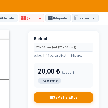
üklemeler
Şablonlar
Bileşenler
Katmanlar
Barkod
21x30 cm (A4 (21x30cm ))
etiket
|
14 parça etiket
|
14 parça
20,00 ₺
kdv dahil
1 Adet Paket
SEPETE EKLE