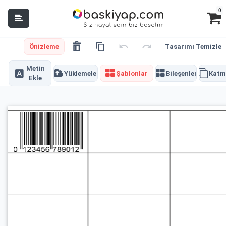
0
Önizleme
Tasarımı Temizle
Metin
Yüklemeler
Şablonlar
Bileşenler
Katm
Ekle