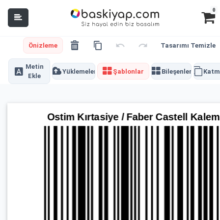
0
Önizleme
Tasarımı Temizle
Metin
Yüklemeler
Şablonlar
Bileşenler
Katm
Ekle