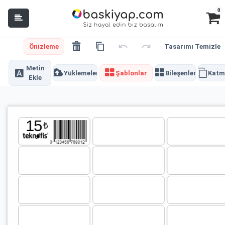
0
Önizleme
Tasarımı Temizle
Metin
Yüklemeler
Şablonlar
Bileşenler
Katm
Ekle