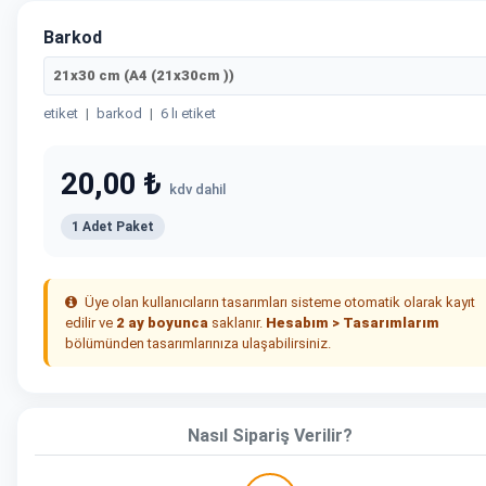
Barkod
21x30 cm (A4 (21x30cm ))
etiket
|
barkod
|
6 lı etiket
20,00 ₺
kdv dahil
1 Adet Paket
Üye olan kullanıcıların tasarımları sisteme otomatik olarak kayıt
edilir ve
2 ay boyunca
saklanır.
Hesabım > Tasarımlarım
bölümünden tasarımlarınıza ulaşabilirsiniz.
Nasıl Sipariş Verilir?