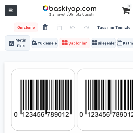
0
Önizleme
Tasarımı Temizle
Metin
Yüklemeler
Şablonlar
Bileşenler
Katm
Ekle