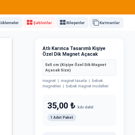
üklemeler
Şablonlar
Bileşenler
Katmanlar
Atlı Karınca Tasarımlı Kişiye
Özel Dik Magnet Açacak
5x5 cm (Kişiye Özel Dik Magnet
Açacak Size)
magnet
|
magnet tasarla
|
bebek
magnetleri
|
bebek magnet modelleri
35,00 ₺
kdv dahil
1 Adet Paket