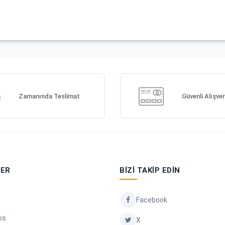
Zamanında Teslimat
Güvenli Alışver
LER
BIZI TAKIP EDIN
Facebook
os
X