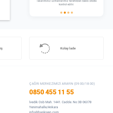
Tasarımınız uzmanlarımız tarafından baskı öncesi
kontrol edilir.
iş
Kolay İade
ÇAĞRI MERKEZIMIZI ARAYIN (09:00/18:00)
0850 455 11 55
İvedik Osb Mah. 1441. Cadde. No:3B 06378
Yenimahalle/Ankara
info@baskiyap.com