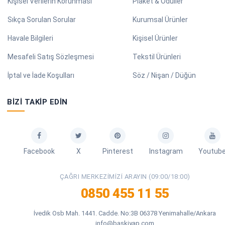
Kişisel Verilerin Korunması
Plaket & Ödüller
Sıkça Sorulan Sorular
Kurumsal Ürünler
Havale Bilgileri
Kişisel Ürünler
Mesafeli Satış Sözleşmesi
Tekstil Ürünleri
İptal ve İade Koşulları
Söz / Nişan / Düğün
BIZI TAKIP EDIN
Facebook
X
Pinterest
Instagram
Youtub
ÇAĞRI MERKEZIMIZI ARAYIN (09:00/18:00)
0850 455 11 55
İvedik Osb Mah. 1441. Cadde. No:3B 06378 Yenimahalle/Ankara
info@baskiyap.com