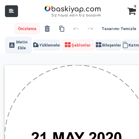
0
Önizleme
Tasarımı Temizle
Metin
Yüklemeler
Şablonlar
Bileşenler
Katm
Ekle