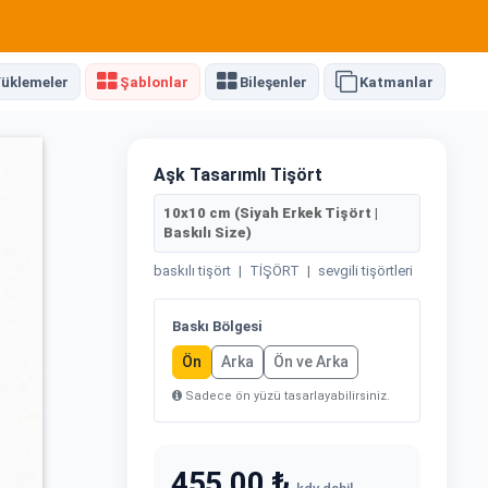
üklemeler
Şablonlar
Bileşenler
Katmanlar
Aşk Tasarımlı Tişört
10x10 cm (Siyah Erkek Tişört |
Baskılı Size)
baskılı tişört
|
TİŞÖRT
|
sevgili tişörtleri
Baskı Bölgesi
Ön
Arka
Ön ve Arka
Sadece ön yüzü tasarlayabilirsiniz.
455,00 ₺