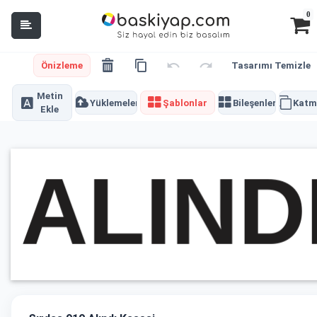
0
Önizleme
Tasarımı Temizle
Metin
Yüklemeler
Şablonlar
Bileşenler
Katm
Ekle