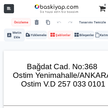
0
Önizleme
Tasarımı Temizle
Metin
Yüklemeler
Şablonlar
Bileşenler
Katm
Ekle