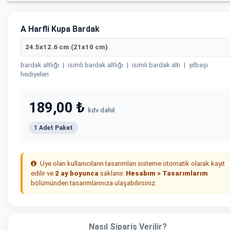
A Harfli Kupa Bardak
24.5x12.6 cm (21x10 cm)
bardak altlığı
|
isimli bardak altlığı
|
isimli bardak altı
|
yılbaşı
hediyeleri
189,00 ₺
kdv dahil
1 Adet Paket
Üye olan kullanıcıların tasarımları sisteme otomatik olarak kayıt
edilir ve
2 ay boyunca
saklanır.
Hesabım > Tasarımlarım
bölümünden tasarımlarınıza ulaşabilirsiniz.
Nasıl Sipariş Verilir?