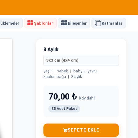
üklemeler
Şablonlar
Bileşenler
Katmanlar
8 Aylık
3x3 cm (4x4 cm)
yeşil
|
bebek
|
baby
|
yavru
kaplumbağa
|
8 aylık
70,00 ₺
kdv dahil
35 Adet Paket
SEPETE EKLE