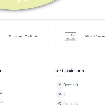
Zamanında Teslimat
Güvenli Alışver
LER
BIZI TAKIP EDIN
Facebook
os
X
ler
Pinterest