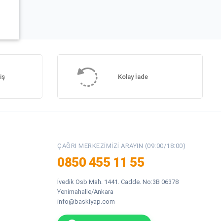
iş
Kolay İade
ÇAĞRI MERKEZIMIZI ARAYIN (09:00/18:00)
0850 455 11 55
İvedik Osb Mah. 1441. Cadde. No:3B 06378
Yenimahalle/Ankara
info@baskiyap.com