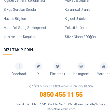
Kişisel Verilerin Korunması
Plaket & Ödüller
Sıkça Sorulan Sorular
Kurumsal Ürünler
Havale Bilgileri
Kişisel Ürünler
Mesafeli Satış Sözleşmesi
Tekstil Ürünleri
İptal ve İade Koşulları
Söz / Nişan / Düğün
BIZI TAKIP EDIN
Facebook
X
Pinterest
Instagram
Youtub
ÇAĞRI MERKEZIMIZI ARAYIN (09:00/18:00)
0850 455 11 55
İvedik Osb Mah. 1441. Cadde. No:3B 06378 Yenimahalle/Ankara
info@baskiyap.com