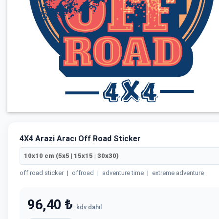
4X4 Arazi Aracı Off Road Sticker
10x10 cm (5x5 | 15x15 | 30x30)
off road sticker
|
offroad
|
adventure time
|
extreme adventure
96,40 ₺
kdv dahil