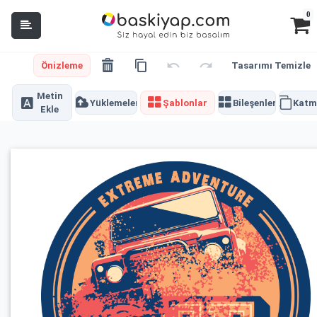
0
Önizleme
Tasarımı Temizle
Metin
Yüklemeler
Şablonlar
Bileşenler
Katm
Ekle