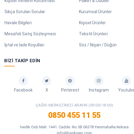
Kişisel Verilerin Korunması
Plaket & Ödüller
Sıkça Sorulan Sorular
Kurumsal Ürünler
Havale Bilgileri
Kişisel Ürünler
Mesafeli Satış Sözleşmesi
Tekstil Ürünleri
İptal ve İade Koşulları
Söz / Nişan / Düğün
BIZI TAKIP EDIN
Facebook
X
Pinterest
Instagram
Youtub
ÇAĞRI MERKEZIMIZI ARAYIN (09:00/18:00)
0850 455 11 55
İvedik Osb Mah. 1441. Cadde. No:3B 06378 Yenimahalle/Ankara
info@baskiyap.com