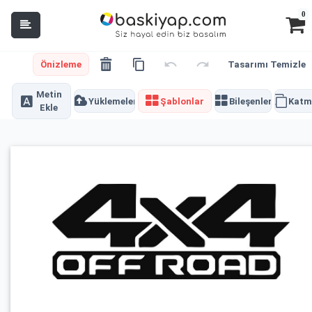
0
Önizleme
Tasarımı Temizle
Metin
Yüklemeler
Şablonlar
Bileşenler
Katm
Ekle